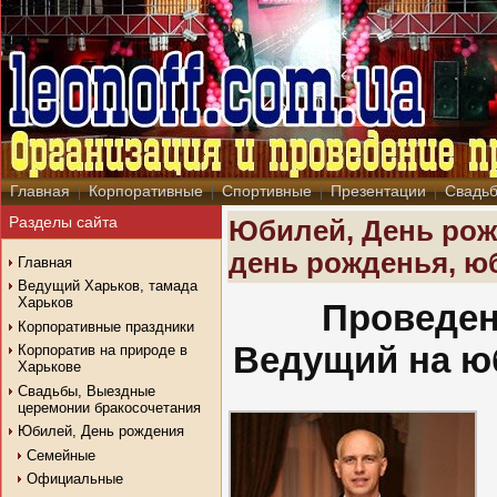
Главная
Корпоративные
Спортивные
Презентации
Свадь
Разделы сайта
Юбилей, День рож
день рожденья, ю
Главная
Ведущий Харьков, тамада
Харьков
Проведен
Корпоративные праздники
Ведущий на юб
Корпоратив на природе в
Харькове
Свадьбы, Выездные
церемонии бракосочетания
Юбилей, День рождения
Семейные
Официальные