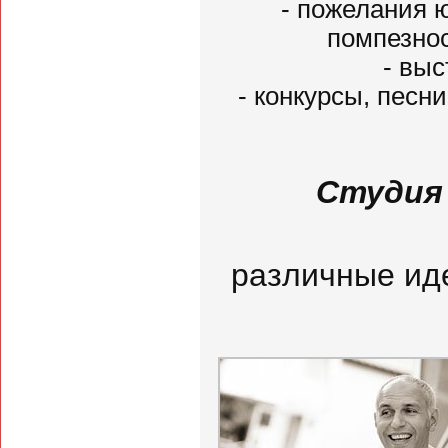
- пожелания ю
помпезно
- выст
- конкурсы, песни
Студия 
различные ид