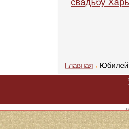
свадьбу Харь
Главная
Юбилей,
С