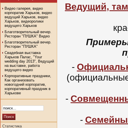
Ведущий, там
Видео галерея, видео
корпоратив Харьков, видео
ведущий Харьков, видео
Харьков, видеоролики
кра
ведущего Харьков
Благотворительный вечер.
Ресторан "ПУШКА" Видео
Примеры 
Благотворительный вечер.
Ресторан "ПУШКА"
п
Свадебная выставка
Харьков Палас, "Your
wedding day 2013", Ведущий
-
Официаль
на выставке, работа
ведущего видео
(официальные 
Корпоративные праздники,
Как организовать
новогодний корпоратив,
корпоративный праздник в
Харькове
-
Совмещенны
-
Семейны
Статистика