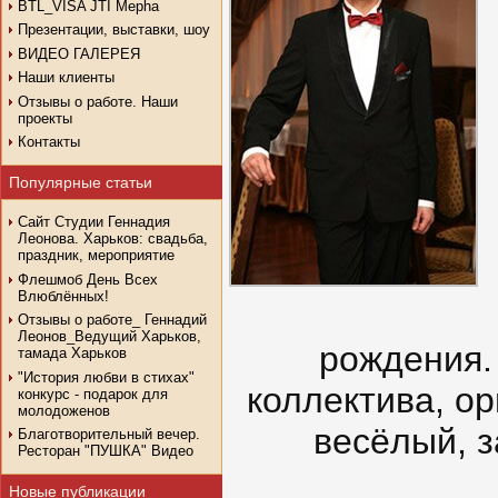
BTL_VISA JTI Mepha
Презентации, выставки, шоу
ВИДЕО ГАЛЕРЕЯ
Наши клиенты
Отзывы о работе. Наши
проекты
Контакты
Популярные статьи
Сайт Студии Геннадия
Леонова. Харьков: свадьба,
праздник, мероприятие
Флешмоб День Всех
Влюблённых!
Отзывы о работе_ Геннадий
Леонов_Ведущий Харьков,
рождения.
тамада Харьков
"История любви в стихах"
коллектива, о
конкурс - подарок для
молодоженов
весёлый, 
Благотворительный вечер.
Ресторан "ПУШКА" Видео
Новые публикации