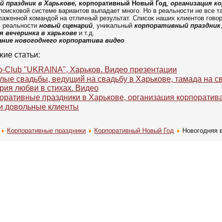
й праздник в Харькове,
корпоративный Новый Год
,
организация к
 поисковой системе вариантов выпадает много. Но в реальности не все 
лаженной командой на отличный результат. Список наших клиентов говори
в реальности
новый сценарий
, уникальный
корпоративный праздник
я вечеринка в харькове
и т.д.
ание новогоднего корпоратива видео
жие статьи:
o-Club "UKRAINA", Харьков. Видео презентации
лые свадьбы, ведущий на свадьбу в Харькове, тамада на с
рия любви в стихах. Видео
оративные праздники в Харькове, организация корпоратив
 довольные клиенты
Корпоративные праздники
Корпоративный Новый Год
Новогодняя 