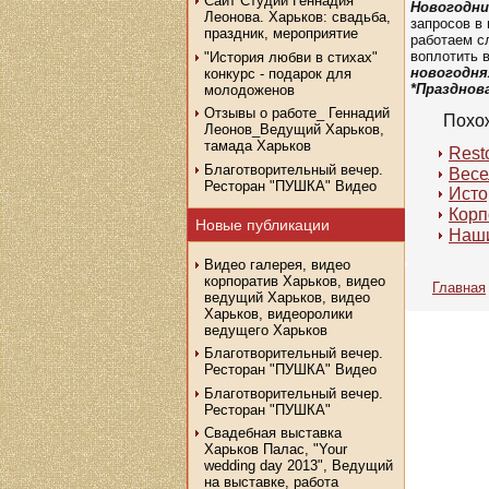
Сайт Студии Геннадия
Новогодни
Леонова. Харьков: свадьба,
запросов в
праздник, мероприятие
работаем с
воплотить 
"История любви в стихах"
новогодня
конкурс - подарок для
*Празднов
молодоженов
Отзывы о работе_ Геннадий
Похо
Леонов_Ведущий Харьков,
тамада Харьков
Rest
Благотворительный вечер.
Весе
Ресторан "ПУШКА" Видео
Исто
Корп
Новые публикации
Наши
Видео галерея, видео
корпоратив Харьков, видео
Главная
ведущий Харьков, видео
Харьков, видеоролики
ведущего Харьков
Благотворительный вечер.
Ресторан "ПУШКА" Видео
Благотворительный вечер.
Ресторан "ПУШКА"
Свадебная выставка
Харьков Палас, "Your
wedding day 2013", Ведущий
на выставке, работа