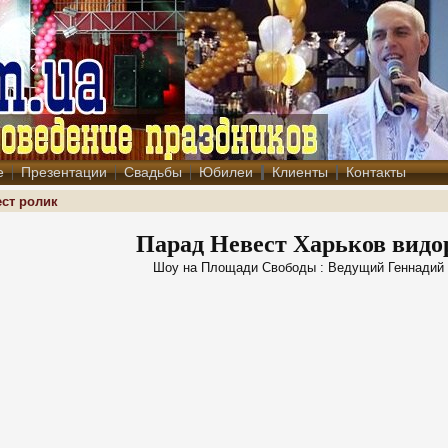
е
Презентации
Свадьбы
Юбилеи
Клиенты
Контакты
ест ролик
Парад Невест Харьков видо
Шоу на Площади Свободы : Ведущий Геннадий