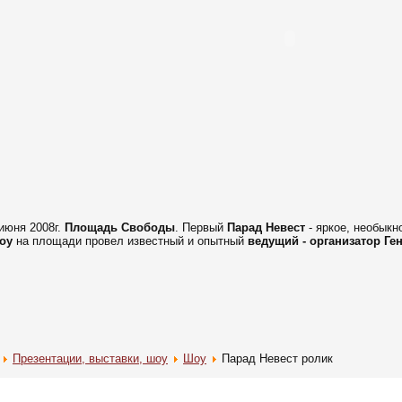
 июня 2008г.
Площадь Свободы
. Первый
Парад Невест
- яркое, необыкн
оу
на площади провел известный и опытный
ведущий - организатор Ге
Презентации, выставки, шоу
Шоу
Парад Невест ролик