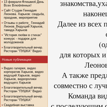
знакомства,ух
13 февраля-Флешмоб День
Всех Влюблённых!
наконе
Сайт Студии Геннадия
Леонова. Харьков: свадьба,
праздник, мероприятие
Далее из всех 
Отзывы о работе_ Геннадий
Леонов_Ведущий Харьков,
тамада Харьков
"История любви в стихах"
конкурс - подарок для
(одну п
молодоженов
Благотворительный вечер.
Ресторан "ПУШКА" Видео
для которых и
Новые публикации
Леонов
Видео галерея, видео
А также пред
корпоратив Харьков, видео
ведущий Харьков, видео
Харьков, видеоролики
совместно с лу
ведущего Харьков
Благотворительный вечер.
Ресторан "ПУШКА" Видео
Команда вид
Благотворительный вечер.
Ресторан "ПУШКА"
с последующим 
Свадебная выставка