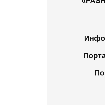
«FASH
Инфо
Порт
По