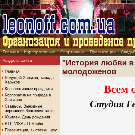
Главная
Корпоративные
Спортивные
Презентации
Свадь
Разделы сайта
"История любви в 
молодоженов
Главная
Ведущий Харьков, тамада
Харьков
Всем 
Корпоративные праздники
Корпоратив на природе в
Студия Ге
Харькове
Свадьбы, Выездные
церемонии бракосочетания
Юбилей, День рождения
BTL_VISA JTI Mepha
Презентации, выставки, шоу