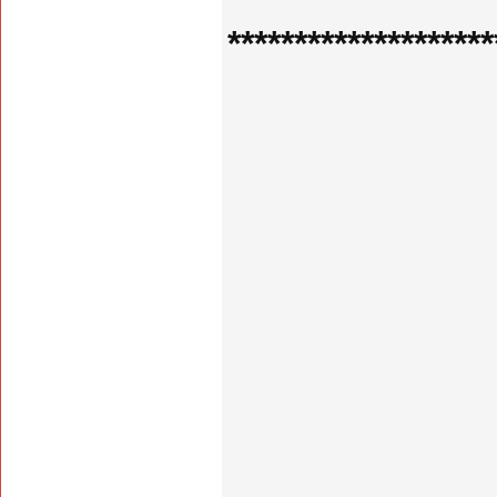
********************