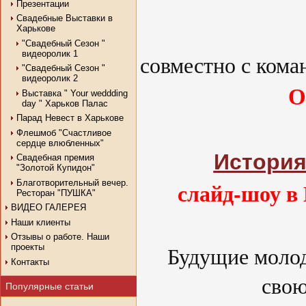
Презентации
Свадебные Выставки в
Харькове
"Свадебный Сезон "
видеоролик 1
совместно с кома
"Свадебный Сезон "
видеоролик 2
О
Выставка " Your weddding
day " Харьков Палас
Парад Невест в Харькове
Флешмоб "Счастливое
сердце влюбленных"
История
Свадебная премия
"Золотой Купидон"
слайд-шоу в
Благотворительный вечер.
Ресторан "ПУШКА"
ВИДЕО ГАЛЕРЕЯ
Наши клиенты
Отзывы о работе. Наши
Будущие молод
проекты
Контакты
свою
Популярные статьи